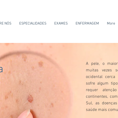
RE NÓS
ESPECIALIDADES
EXAMES
ENFERMAGEM
More
A pele, o maio
a
muitas vezes 
ocidental cerc
sofre algum tipo
requer atenção
continentes, co
Sul, as doenças
saúde mais com