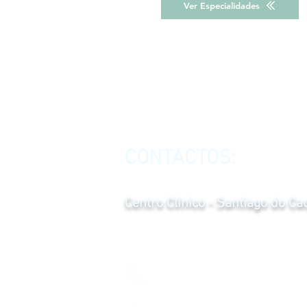
Ver Especialidades
CONTACTOS:
Centro Clínico - Santiago do C
ZAM Rua da Ponte do Cacém, Lote 10
7540-235 Santiago do Cacém
269 086 900