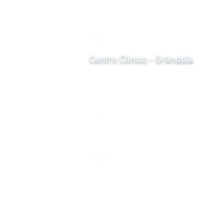
917 637 440
*custo da chamada de acordo com o seu tarifário,
para chamadas de rede móvel e fixa nacional
santiago@cclinico.pt
Centro Clínico - Grândola
R. das Pontes 5
7570-227 Grândola
269 085 248
*custo da chamada de acordo com o seu tarifário,
para chamadas de rede móvel e fixa nacional
grandola@cclinico.pt