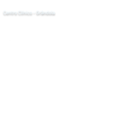
Centro Clínico - Grândola
R. das Pontes 5
7570-227
Grândola
269 085 248
*custo da chamada de acordo com o seu tarifário, para
chamadas de rede móvel e fixa nacional
grandola@cclinico.pt