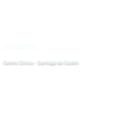
CONTACTOS:
Centro Clínico - Santiago do Cacém
ZAM Rua da Ponte do Cacém, Lote 10
7540-235
Santiago do Cacém
269 086 900
917 637 440
*custo da chamada de acordo com o seu tarifário, para
chamadas de rede móvel e fixa nacional
santiago@cclinico.pt