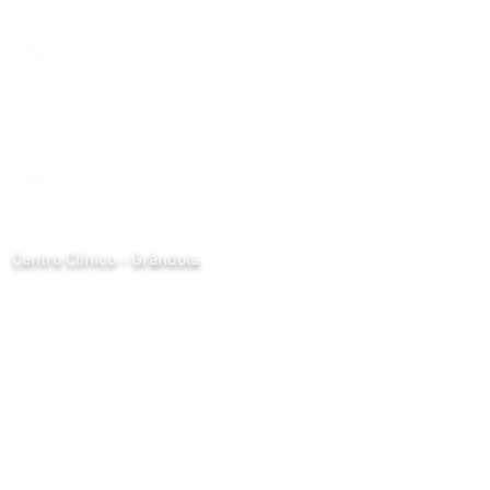
7540-235
Santiago do Cacém
269 086 900
917 637 440
*custo da chamada de acordo com o seu tarifário, para
chamadas de rede móvel e fixa nacional
santiago@cclinico.pt
Centro Clínico - Grândola
R. das Pontes 5
7570-227
Grândola
269 085 248
*custo da chamada de acordo com o seu tarifário, para
chamadas de rede móvel e fixa nacional
grandola@cclinico.pt