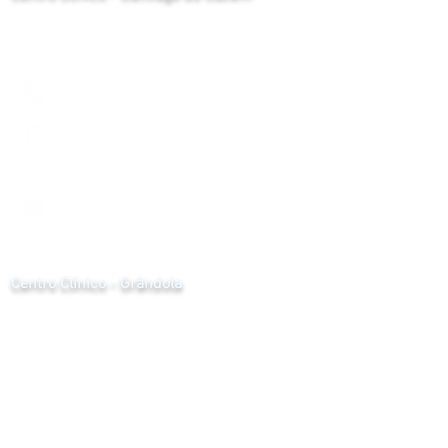
ZAM Rua da Ponte do Cacém, Lote 10
7540-235
Santiago do Cacém
269 086 900
917 637 440
*custo da chamada de acordo com o seu tarifário, para
chamadas de rede móvel e fixa nacional
santiago@cclinico.pt
Centro Clínico - Grândola
R. das Pontes 5
7570-227
Grândola
269 085 248
*custo da chamada de acordo com o seu tarifário, para
chamadas de rede móvel e fixa nacional